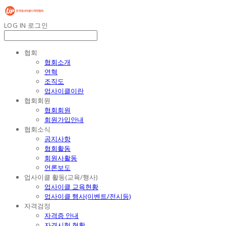
LOG IN
로그인
협회
협회소개
연혁
조직도
업사이클이란
협회회원
협회회원
회원가입안내
협회소식
공지사항
협회활동
회원사활동
언론보도
업사이클 활동(교육/행사)
업사이클 교육현황
업사이클 행사(이벤트/전시등)
자격검정
자격증 안내
자격시험 현황