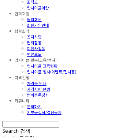
조직도
업사이클이란
협회회원
협회회원
회원가입안내
협회소식
공지사항
협회활동
회원사활동
언론보도
업사이클 활동(교육/행사)
업사이클 교육현황
업사이클 행사(이벤트/전시등)
자격검정
자격증 안내
자격시험 현황
협회등록강사
커뮤니티
문의하기
기부금실적/결산공지
Search
검색