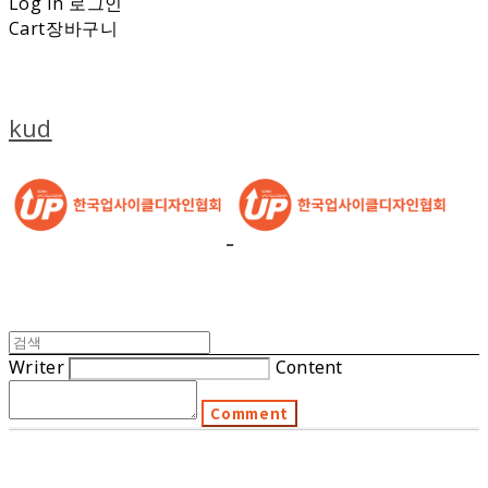
Log In
로그인
Cart
장바구니
kud
Writer
Content
Comment