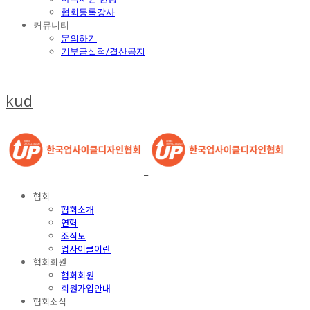
협회등록강사
커뮤니티
문의하기
기부금실적/결산공지
kud
협회
협회소개
연혁
조직도
업사이클이란
협회회원
협회회원
회원가입안내
협회소식