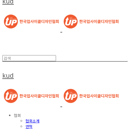
kud
kud
협회
협회소개
연혁