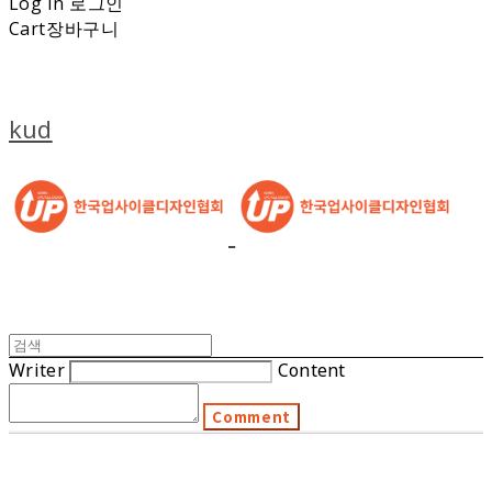
Log In
로그인
Cart
장바구니
kud
Writer
Content
Comment