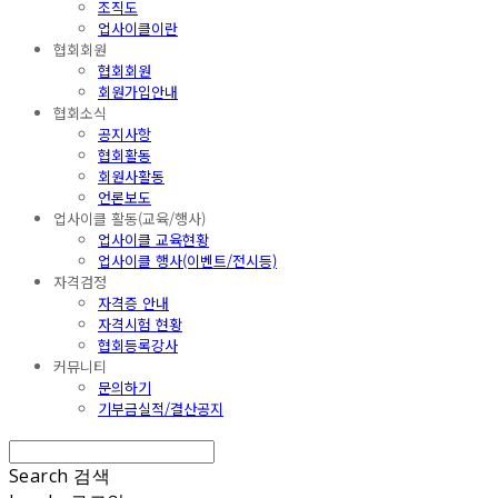
조직도
업사이클이란
협회회원
협회회원
회원가입안내
협회소식
공지사항
협회활동
회원사활동
언론보도
업사이클 활동(교육/행사)
업사이클 교육현황
업사이클 행사(이벤트/전시등)
자격검정
자격증 안내
자격시험 현황
협회등록강사
커뮤니티
문의하기
기부금실적/결산공지
Search
검색