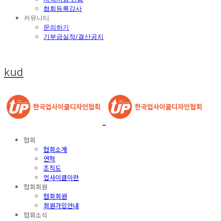
협회등록강사
커뮤니티
문의하기
기부금실적/결산공지
kud
협회
협회소개
연혁
조직도
업사이클이란
협회회원
협회회원
회원가입안내
협회소식