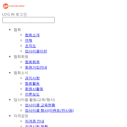
LOG IN
로그인
협회
협회소개
연혁
조직도
업사이클이란
협회회원
협회회원
회원가입안내
협회소식
공지사항
협회활동
회원사활동
언론보도
업사이클 활동(교육/행사)
업사이클 교육현황
업사이클 행사(이벤트/전시등)
자격검정
자격증 안내
자격시험 현황