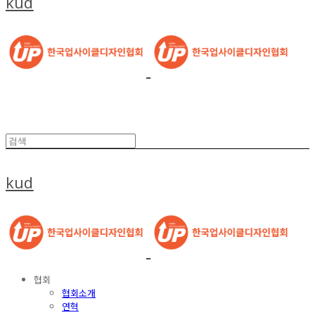
kud
kud
협회
협회소개
연혁