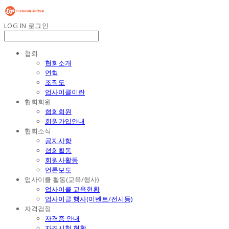
LOG IN
로그인
협회
협회소개
연혁
조직도
업사이클이란
협회회원
협회회원
회원가입안내
협회소식
공지사항
협회활동
회원사활동
언론보도
업사이클 활동(교육/행사)
업사이클 교육현황
업사이클 행사(이벤트/전시등)
자격검정
자격증 안내
자격시험 현황