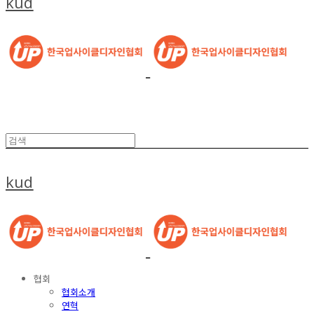
kud
kud
협회
협회소개
연혁