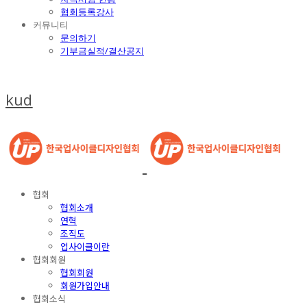
협회등록강사
커뮤니티
문의하기
기부금실적/결산공지
kud
협회
협회소개
연혁
조직도
업사이클이란
협회회원
협회회원
회원가입안내
협회소식