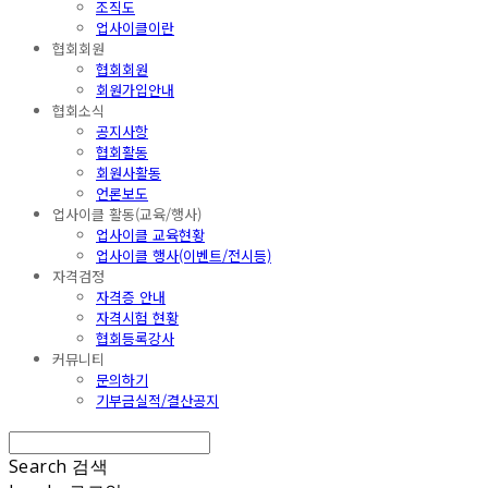
조직도
업사이클이란
협회회원
협회회원
회원가입안내
협회소식
공지사항
협회활동
회원사활동
언론보도
업사이클 활동(교육/행사)
업사이클 교육현황
업사이클 행사(이벤트/전시등)
자격검정
자격증 안내
자격시험 현황
협회등록강사
커뮤니티
문의하기
기부금실적/결산공지
Search
검색