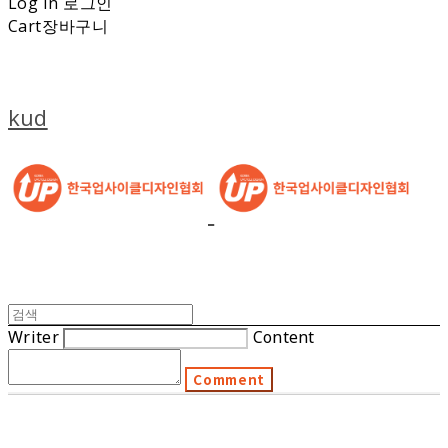
Log In
로그인
Cart
장바구니
kud
Writer
Content
Comment